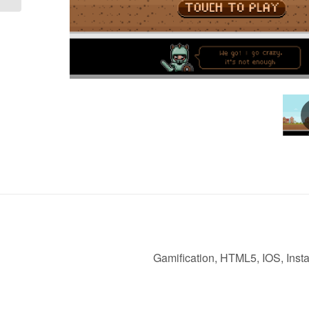
Gamification
,
HTML5
,
IOS
,
Inst