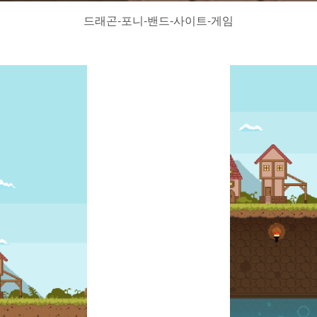
드래곤-포니-밴드-사이트-게임