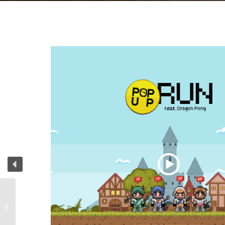
간호학-교육용-타이쿤-
게임