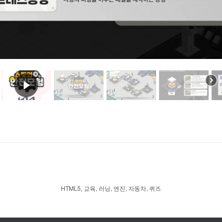
HTML5
,
교육
,
러닝
,
엔진
,
자동차
,
퀴즈