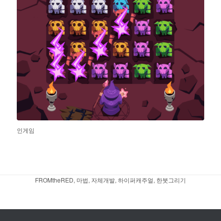
인게임
FROMtheRED
,
마법
,
자체개발
,
하이퍼캐주얼
,
한붓그리기