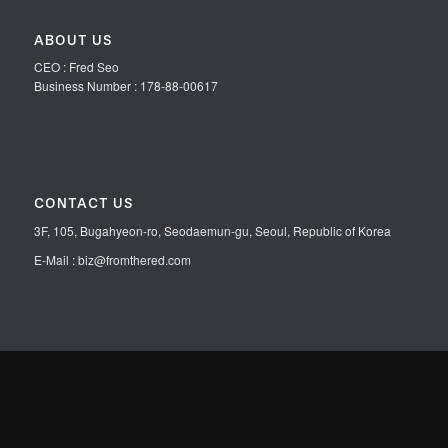
ABOUT US
CEO : Fred Seo
Business Number : 178-88-00617
CONTACT US
3F, 105, Bugahyeon-ro, Seodaemun-gu, Seoul, Republic of Korea
E-Mail : biz@fromthered.com
OFFICE HOURS
평일: 10:00-19:00
토/일/공휴일: 휴무