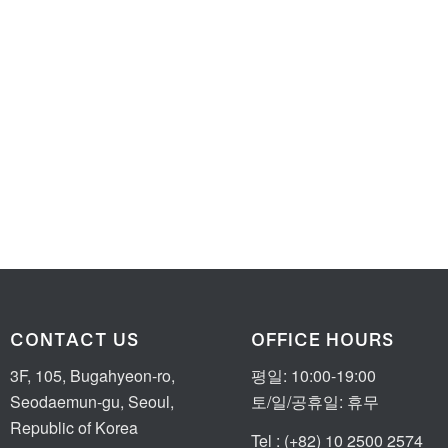
CONTACT US
OFFICE HOURS
3F, 105, Bugahyeon-ro,
평일: 10:00-19:00
Seodaemun-gu, Seoul,
토/일/공휴일: 휴무
Republic of Korea
Tel : (+82) 10 2500 2574